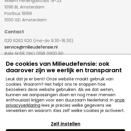
Willem Fenengastraat 19-23
1096 BL Amsterdam
Postbus 19199
1000 GD Amsterdam
Contact
020 6262 620 (ma-do 9.30-16.30)
service@milieudefensie.nl
IBAN: NL68 TRIO 0198 0900 80
BIC: TRIONL2U
De cookies van Milieudefensie: ook
daarover zijn we eerlijk en transparant
milieudefensie.nl
Leuk dat je er bent! Onze website maakt gebruik van
cookies. Waarom? Het helpt ons te snappen hoe
bezoekers deze website gebruiken. Als we dat weten,
kunnen we aanpassingen doen en nog meer mensen
Disclaimer
enthousiast krijgen voor een duurzaam Nederland. In
onze
Privacyverklaring
privacyverklaring
lees je precies welke gegevens we
Diversiteit & Inclusiviteit
verwerken en waarom. Kies zelf welke cookies je activeert.
Milieudefensie is onderdeel van Friends of the Earth
Zelf instellen